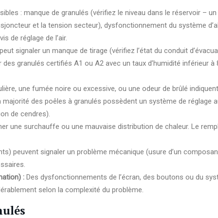
ibles : manque de granulés (vérifiez le niveau dans le réservoir – u
le disjoncteur et la tension secteur), dysfonctionnement du système d
s de réglage de l’air.
 peut signaler un manque de tirage (vérifiez l’état du conduit d’év
 granulés certifiés A1 ou A2 avec un taux d’humidité inférieur à 8%)
lière, une fumée noire ou excessive, ou une odeur de brûlé indique
r (la majorité des poêles à granulés possèdent un système de réglage
ion de cendres).
aîner une surchauffe ou une mauvaise distribution de chaleur. Le remp
nts) peuvent signaler un problème mécanique (usure d’un composant,
ssaires.
ation) :
Des dysfonctionnements de l’écran, des boutons ou du sys
idérablement selon la complexité du problème.
nulés