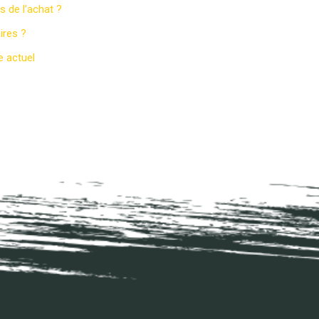
s de l’achat ?
ires ?
e actuel