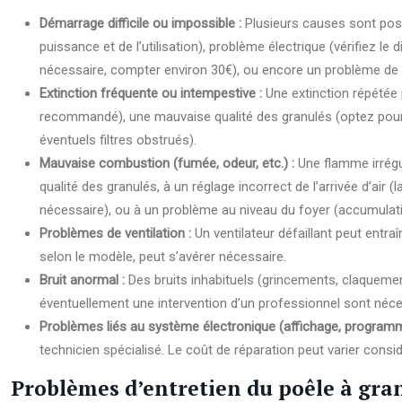
Démarrage difficile ou impossible :
Plusieurs causes sont poss
puissance et de l’utilisation), problème électrique (vérifiez 
nécessaire, compter environ 30€), ou encore un problème de vi
Extinction fréquente ou intempestive :
Une extinction répétée
recommandé), une mauvaise qualité des granulés (optez pour des
éventuels filtres obstrués).
Mauvaise combustion (fumée, odeur, etc.) :
Une flamme irrégu
qualité des granulés, à un réglage incorrect de l’arrivée d’ai
nécessaire), ou à un problème au niveau du foyer (accumulat
Problèmes de ventilation :
Un ventilateur défaillant peut entr
selon le modèle, peut s’avérer nécessaire.
Bruit anormal :
Des bruits inhabituels (grincements, claqueme
éventuellement une intervention d’un professionnel sont néce
Problèmes liés au système électronique (affichage, programm
technicien spécialisé. Le coût de réparation peut varier cons
Problèmes d’entretien du poêle à gra