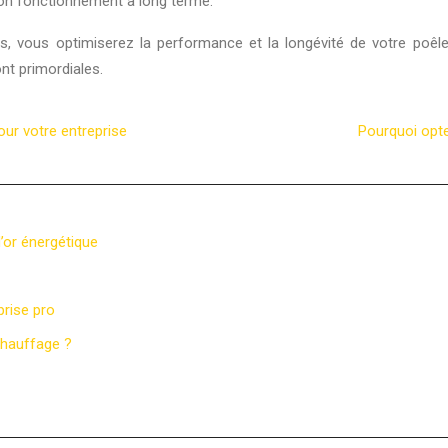
 bon fonctionnement à long terme.
ls, vous optimiserez la performance et la longévité de votre poêl
ont primordiales.
our votre entreprise
Pourquoi opte
d’or énergétique
prise pro
 chauffage ?