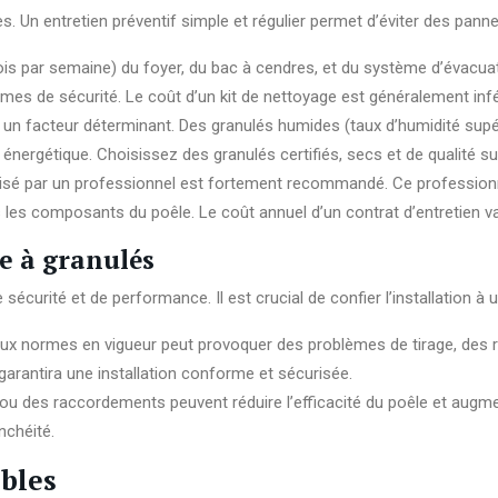
 Un entretien préventif simple et régulier permet d’éviter des pannes
ois par semaine) du foyer, du bac à cendres, et du système d’évacua
èmes de sécurité. Le coût d’un kit de nettoyage est généralement infé
t un facteur déterminant. Des granulés humides (taux d’humidité su
 énergétique. Choisissez des granulés certifiés, secs et de qualité su
lisé par un professionnel est fortement recommandé. Ce professionnel
es composants du poêle. Le coût annuel d’un contrat d’entretien v
le à granulés
écurité et de performance. Il est crucial de confier l’installation à u
ux normes en vigueur peut provoquer des problèmes de tirage, des r
ié garantira une installation conforme et sécurisée.
e ou des raccordements peuvent réduire l’efficacité du poêle et augm
nchéité.
ibles