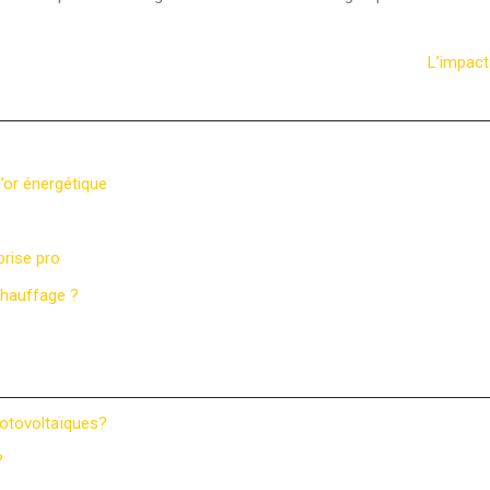
L’impact
d’or énergétique
prise pro
 chauffage ?
otovoltaïques?
?