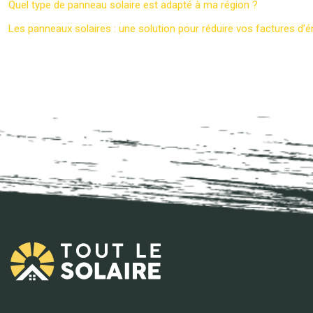
Quel type de panneau solaire est adapté à ma région ?
Les panneaux solaires : une solution pour réduire vos factures d’é