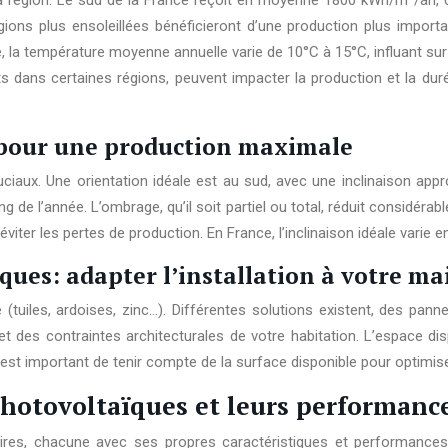
n la région. Le sud de la France reçoit en moyenne 1800 kWh/m²/an
gions plus ensoleillées bénéficieront d’une production plus import
e, la température moyenne annuelle varie de 10°C à 15°C, influant s
nts dans certaines régions, peuvent impacter la production et la dur
s pour une production maximale
ruciaux. Une orientation idéale est au sud, avec une inclinaison appr
e l’année. L’ombrage, qu’il soit partiel ou total, réduit considérab
ter les pertes de production. En France, l’inclinaison idéale varie en
ques: adapter l’installation à votre ma
re (tuiles, ardoises, zinc…). Différentes solutions existent, des p
des contraintes architecturales de votre habitation. L’espace dispo
l est important de tenir compte de la surface disponible pour optimiser 
photovoltaïques et leurs performanc
ires, chacune avec ses propres caractéristiques et performances