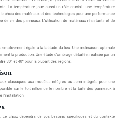
, contre seulement 1100 kWh/m²/an dans le nord. Cette différence
ante. La température joue aussi un rôle crucial : une température
ur le choix des matériaux et des technologies pour une performance
ée de vie des panneaux. L’utilisation de matériaux résistants et de
oximativement égale à la latitude du lieu. Une inclinaison optimale
lement la production. Une étude d’ombrage détaillée, réalisée par un
tre 30° et 40° pour la plupart des régions.
ison
anneaux classiques aux modèles intégrés ou semi-intégrés pour une
nible sur le toit influence le nombre et la taille des panneaux à
l’installation.
es
. Le choix dépendra de vos besoins spécifiques et du contexte